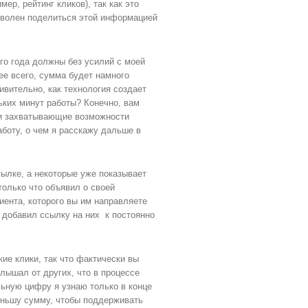
ер, рейтинг кликов), так как это
я волен поделиться этой информацией
го года должны без усилий с моей
ее всего, сумма будет намного
ивительно, как технология создает
ьких минут работы? Конечно, вам
ти захватывающие возможности
боту, о чем я расскажу дальше в
сылке, а некоторые уже показывает
только что объявил о своей
иента, которого вы им направляете
я добавил ссылку на них к постоянно
ие клики, так что фактически вы
лышал от других, что в процессе
ьную цифру я узнаю только в конце
меньшу сумму, чтобы поддерживать