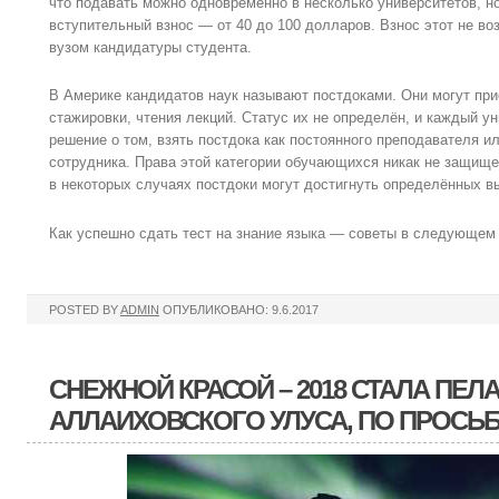
что подавать можно одновременно в несколько университетов, н
вступительный взнос — от 40 до 100 долларов. Взнос этот не во
вузом кандидатуры студента.
В Америке кандидатов наук называют постдоками. Они могут пр
стажировки, чтения лекций. Статус их не определён, и каждый у
решение о том, взять постдока как постоянного преподавателя ил
сотрудника. Права этой категории обучающихся никак не защищен
в некоторых случаях постдоки могут достигнуть определённых в
Как успешно сдать тест на знание языка — советы в следующем
POSTED BY
ADMIN
ОПУБЛИКОВАНО: 9.6.2017
СНЕЖНОЙ КРАСОЙ – 2018 СТАЛА ПЕЛ
АЛЛАИХОВСКОГО УЛУСА, ПО ПРОСЬБ