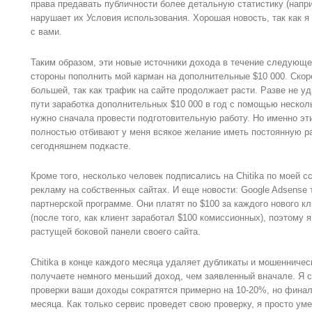
права предавать публичности более детальную статистику (наприм
нарушает их Условия использования. Хорошая новость, так как 
с вами.
Таким образом, эти новые источники дохода в течение следующе
стороны пополнить мой карман на дополнительные $10 000. Скор
большей, так как трафик на сайте продолжает расти. Разве не уд
пути заработка дополнительных $10 000 в год с помощью нескол
нужно сначала провести подготовительную работу. Но именно э
полностью отбивают у меня всякое желание иметь постоянную ра
сегодняшнем подкасте.
Кроме того, несколько человек подписались на Chitika по моей с
рекламу на собственных сайтах. И еще новости: Google Adsense 
партнерской программе. Они платят по $100 за каждого нового кл
(после того, как клиент заработал $100 комиссионных), поэтому 
растущей боковой панели своего сайта.
Chitika в конце каждого месяца удаляет дубликаты и мошенническ
получаете немного меньший доход, чем заявленный вначале. Я с
проверки ваши доходы сократятся примерно на 10-20%, но финал
месяца. Как только сервис проведет свою проверку, я просто у