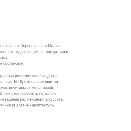
, такие как Херсониссос и Малия.
позволяет отдыхающим наслаждаться и
зыка,
 обстановку.
ддверии религиозного праздника
вления. На Крите насчитывается
самых почитаемых монастырей,
В нем стоит посетить не только
оизведений религиозного искусства.
тниками древней архитектуры.