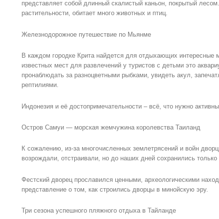
представляет собой длинный скалистый каньон, покрытый лесом
растительности, обитает много животных и птиц.
Железнодорожное путешествие по Мьянме
В каждом городке Крита найдется для отдыхающих интересные м
известных мест для развлечений у туристов с детьми это аквар
пронаблюдать за разноцветными рыбками, увидеть акул, запечат
рептилиями.
Индонезия и её достопримечательности – всё, что нужно активн
Остров Самуи — морская жемчужина королевства Таиланд
К сожалению, из-за многочисленных землетрясений и войн дворц
возрождали, отстраивали, но до наших дней сохранились только
Фестский дворец прославился ценными, археологическими наход
представление о том, как строились дворцы в минойскую эру.
Три сезона успешного пляжного отдыха в Тайланде