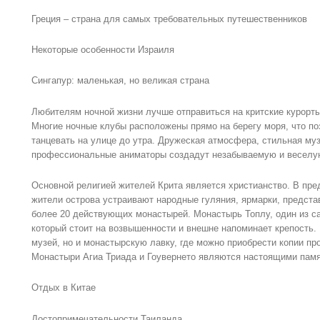
Греция – страна для самых требовательных путешественников
Некоторые особенности Израиля
Сингапур: маленькая, но великая страна
Любителям ночной жизни лучше отправиться на критские курорты
Многие ночные клубы расположены прямо на берегу моря, что 
танцевать на улице до утра. Дружеская атмосфера, стильная му
профессиональные аниматоры создадут незабываемую и веселую
Основной религией жителей Крита является христианство. В пре
жители острова устраивают народные гуляния, ярмарки, предста
более 20 действующих монастырей. Монастырь Топлу, один из 
который стоит на возвышенности и внешне напоминает крепость. 
музей, но и монастырскую лавку, где можно приобрести копии пр
Монастыри Агиа Триада и Гоувернето являются настоящими памя
Отдых в Китае
Достопримечательности Таиланда