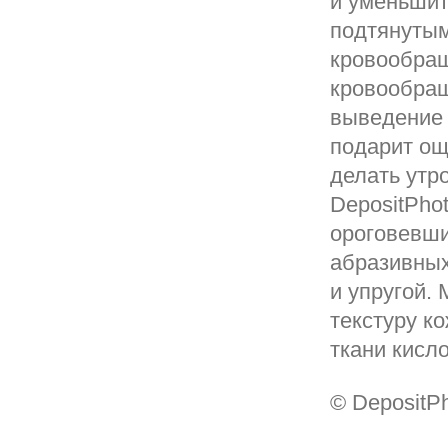
и уменьшит
подтянутым
кровообра
кровообращ
выведение 
подарит ощ
делать утр
DepositPho
ороговевши
абразивных
и упругой.
текстуру к
ткани кисл
© DepositP