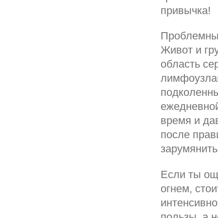
привычка!
Проблемным
Живот и гр
область се
лимфоузлам
подколенны
ежедневной
время и да
после прав
зарумянить
Если ты ощ
огнем, сто
интенсивно
пользы, а 