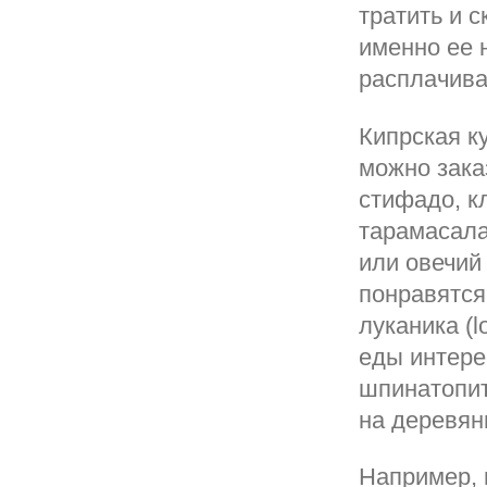
тратить и с
именно ее 
расплачиват
Кипрская ку
можно зака
стифадо, к
тарамасала
или овечий
понравятся
луканика (
еды интере
шпинатопит
на деревян
Например, 