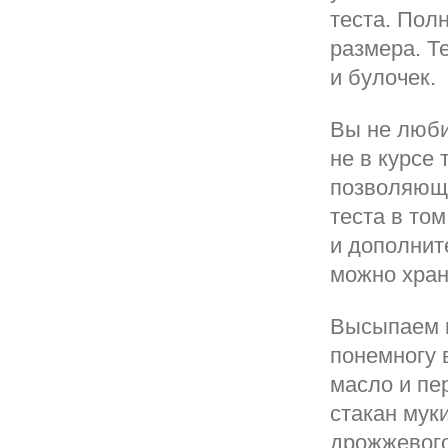
теста. Пол
размера. Т
и булочек.
Вы не люби
не в курсе 
позволяющи
теста в том
и дополнит
можно хран
Высыпаем в
понемногу 
масло и п
стакан мук
дрожжевого