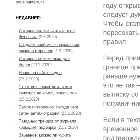
travelhunters.ru
году откры
следует ду
НЕДАВНЕЕ:
Чтобы стат
Интересное: как стать с нуля
пересекать
без опыта
(3.3.2020)
правил.
Создаём необычные украшения,
самое интересное
(1.3.2020)
Перед прин
Интересное: комплекс для
бедер
(29.2.2020)
границе пр
Новое на сайте: видео
раньше нуж
(27.2.2020)
это не так 
Что стоит посмотреть и чем
выписку со
заняться на крите, любопытно
(25.2.2020)
погранични
Самое интересное: йегуда берг
сатан автобиография
(23.2.2020)
Если в тех
7 модных трендов от журнала
крокодил, подборка
(21.2.2020)
временное 
Забавное: можно ли курить
подтвержда