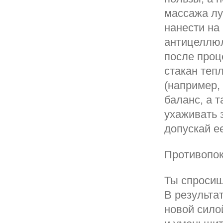
массажа лу
нанести на
антицеллюл
после проц
стакан теп
(например,
баланс, а 
ухаживать 
допускай е
Противопо
Ты спросиш
В результа
новой сило