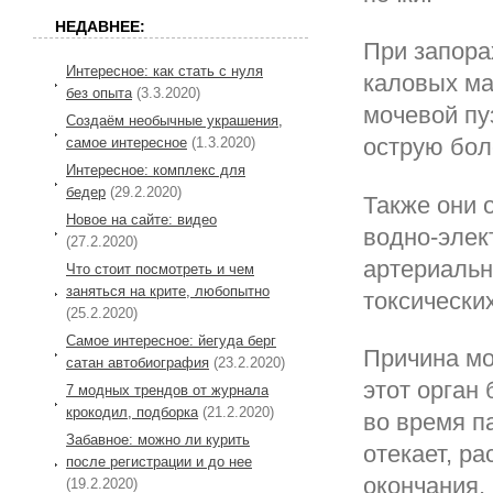
НЕДАВНЕЕ:
При запора
Интересное: как стать с нуля
каловых ма
без опыта
(3.3.2020)
мочевой пу
Создаём необычные украшения,
острую бол
самое интересное
(1.3.2020)
Интересное: комплекс для
бедер
(29.2.2020)
Также они 
Новое на сайте: видео
водно-элек
(27.2.2020)
артериальн
Что стоит посмотреть и чем
заняться на крите, любопытно
токсически
(25.2.2020)
Самое интересное: йегуда берг
Причина мо
сатан автобиография
(23.2.2020)
этот орган 
7 модных трендов от журнала
крокодил, подборка
(21.2.2020)
во время п
Забавное: можно ли курить
отекает, р
после регистрации и до нее
окончания,
(19.2.2020)