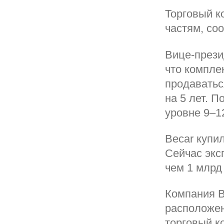
Торговый к
частям, со
Вице-прези
что компле
продаватьс
на 5 лет. П
уровне 9–1
Becar купи
Сейчас экс
чем 1 млрд
Компания B
расположен
торговый к