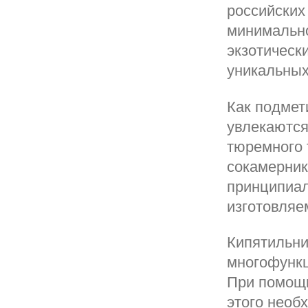
российских
минимально
экзотическ
уникальных
Как подмет
увлекаются
тюремного 
сокамерник
принципиал
изготовляе
Кипятильни
многофункц
При помощи
этого необ