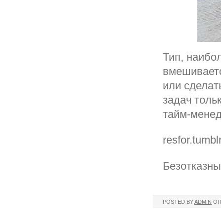
Тип, наибо
вмешиваетс
или сделат
задач тольк
тайм-менед
resfor.tumbl
Безотказны
POSTED BY
ADMIN
ОП