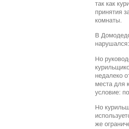
так как ку
принятия з
комнаты.
В Домодедо
нарушался
Но руковод
курильщико
недалеко о
места для 
условие: п
Но курильщи
использует
же огранич