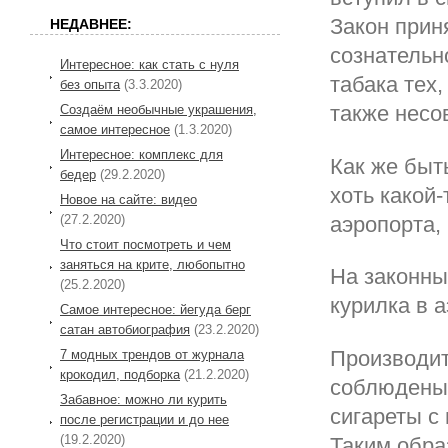
Закон прин
НЕДАВНЕЕ:
сознательн
Интересное: как стать с нуля
табака тех,
без опыта
(3.3.2020)
также несо
Создаём необычные украшения,
самое интересное
(1.3.2020)
Интересное: комплекс для
Как же быть
бедер
(29.2.2020)
хоть какой
Новое на сайте: видео
(27.2.2020)
аэропорта,
Что стоит посмотреть и чем
заняться на крите, любопытно
На законны
(25.2.2020)
курилка в 
Самое интересное: йегуда берг
сатан автобиография
(23.2.2020)
Производит
7 модных трендов от журнала
крокодил, подборка
(21.2.2020)
соблюдены 
Забавное: можно ли курить
сигареты с
после регистрации и до нее
(19.2.2020)
Таким обра