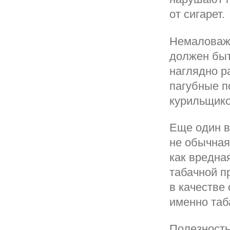
от сигарет.
Немаловажн
должен быт
наглядно р
пагубные п
курильщик
Еще один в
не обычная
как вредна
табачной п
в качестве
именно таб
Полезность