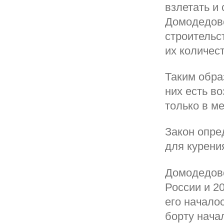
взлетать и
Домодедово
строительст
их количес
Таким обра
них есть в
только в ме
Закон опре
для курени
Домодедово
России и 2
его началос
борту нача