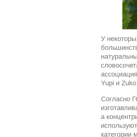
У некоторы
большинств
натуральны
словосочет
ассоциация
Yupi и Zuko
Согласно Г
изготавлив
а концентр
используют
категории 