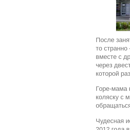
После заня
то странно 
вместе с д
через двес
которой ра
Горе-мама 
коляску с 
обращатьс
Чудесная и
2012 года в