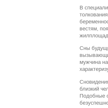
В специали
толкования
беременнос
вестям, по
жилплощад
Сны будущи
вызывающие
мужчина на
характериз
Сновидения
близкий че
Подобные о
безуспешно