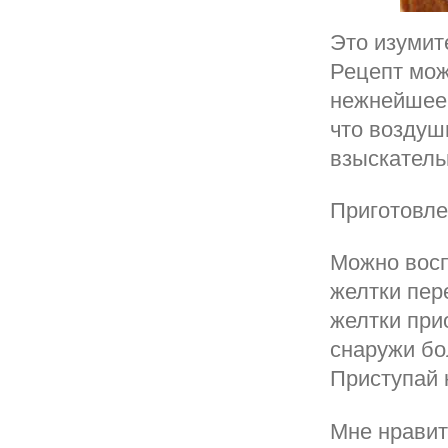
Это изумит
Рецепт мож
нежнейшее 
что воздуш
взыскател
Приготовл
Можно восп
желтки пере
желтки при
снаружи бо
Приступай 
Мне нравит