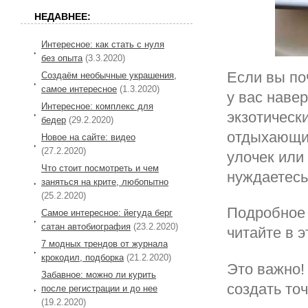
НЕДАВНЕЕ:
Интересное: как стать с нуля
без опыта
(3.3.2020)
Если вы по
Создаём необычные украшения,
самое интересное
(1.3.2020)
у вас наве
Интересное: комплекс для
экзотическ
бедер
(29.2.2020)
отдыхающих
Новое на сайте: видео
(27.2.2020)
улочек или
Что стоит посмотреть и чем
нуждаетесь
заняться на крите, любопытно
(25.2.2020)
Подробное 
Самое интересное: йегуда берг
сатан автобиография
(23.2.2020)
читайте в э
7 модных трендов от журнала
крокодил, подборка
(21.2.2020)
Это важно!
Забавное: можно ли курить
создать то
после регистрации и до нее
(19.2.2020)