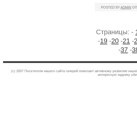
POSTED BY
ADMIN
ОП
Страницы: -
-
19
-
20
-
21
-
-
37
-
3
(c) 2007 Посетители нашего сайта галерей помогают автивному развитию наше
интересную задумку уби