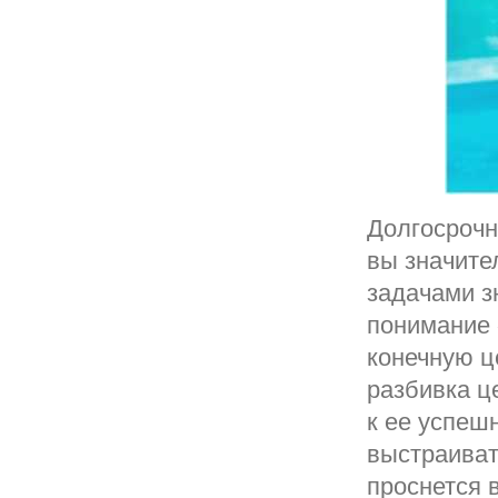
Долгосрочн
вы значите
задачами з
понимание 
конечную ц
разбивка ц
к ее успеш
выстраиват
проснется 