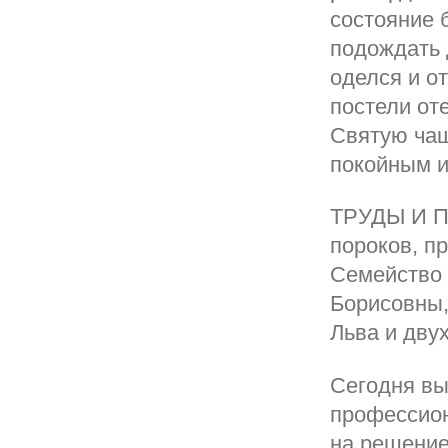
состояние 
подождать 
оделся и от
постели от
Святую чаш
покойным и
ТРУДЫ И П
пороков, п
Семейство 
Борисовны,
Льва и дву
Сегодня вы
профессион
на решение