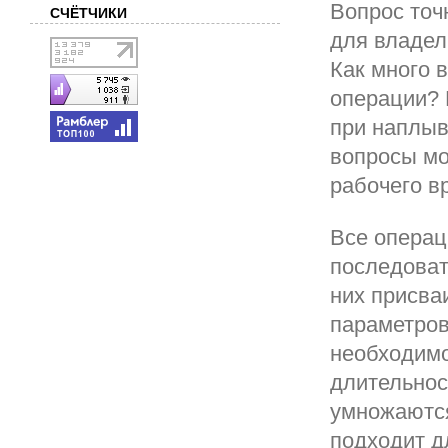
Вопрос точ
СЧЁТЧИКИ
для владел
Как много 
операции? 
при наплыв
вопросы мо
рабочего в
Все операц
последоват
них присва
параметров 
необходимо
длительнос
умножаютс
подходит д