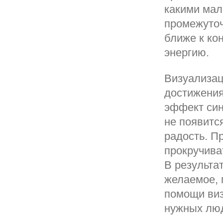
какими мал
промежуточ
ближе к ко
энергию.
Визуализац
достижения
эффект син
не появитс
радость. П
прокручива
В результат
желаемое, 
помощи виз
нужных люд