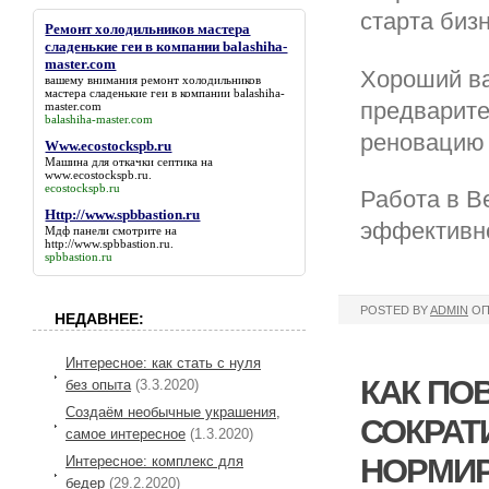
старта бизн
Ремонт холодильников мастера
сладенькие геи в компании balashiha-
master.com
Хороший ва
вашему внимания
ремонт холодильников
мастера сладенькие геи в компании balashiha-
предварите
master.com
balashiha-master.com
реновацию 
Www.ecostockspb.ru
Машина для откачки септика на
www.ecostockspb.ru
.
ecostockspb.ru
Работа в В
Http://www.spbbastion.ru
эффективно
Мдф панели смотрите на
http://www.spbbastion.ru
.
spbbastion.ru
POSTED BY
ADMIN
ОП
НЕДАВНЕЕ:
Интересное: как стать с нуля
КАК ПО
без опыта
(3.3.2020)
Создаём необычные украшения,
СОКРАТ
самое интересное
(1.3.2020)
НОРМИР
Интересное: комплекс для
бедер
(29.2.2020)