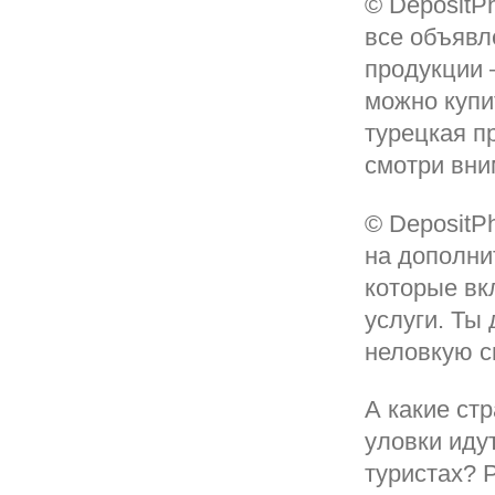
© DepositP
все объявл
продукции 
можно купи
турецкая п
смотри вни
© DepositP
на дополнит
которые вк
услуги. Ты
неловкую с
А какие ст
уловки иду
туристах? 