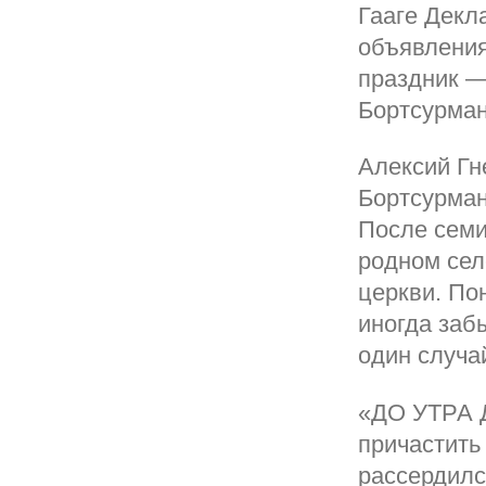
Гааге Декл
объявлени
праздник —
Бортсурман
Алексий Гн
Бортсурман
После семи
родном сел
церкви. По
иногда заб
один случа
«ДО УТРА 
причастить
рассердилс