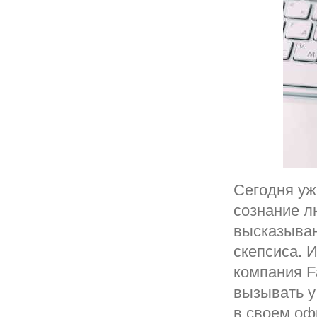
Сегодня уж
сознание л
высказыван
скепсиса. 
компания F
вызывать у
в своем оф