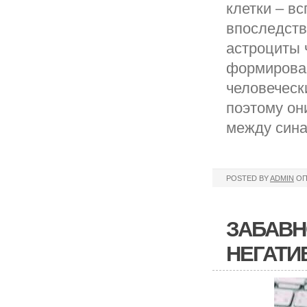
клетки – в
впоследств
астроциты 
формирован
человеческ
поэтому он
между сина
POSTED BY
ADMIN
ОП
ЗАБАВН
НЕГАТИ