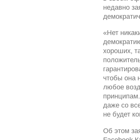
недавно за
демократич
«Нет никак
демократию
хороших, т
положитель
гарантиров
чтобы она 
любое возд
принципам.
даже со вс
не будет ко
Об этом за
Facebook К