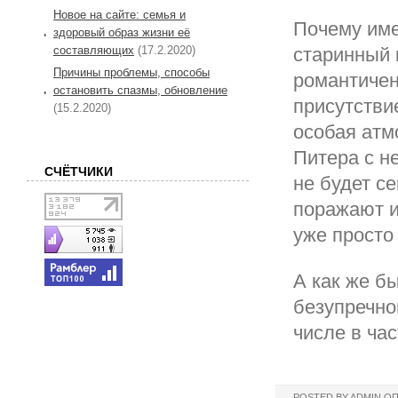
Новое на сайте: семья и
Почему име
здоровый образ жизни её
составляющих
(17.2.2020)
старинный 
Причины проблемы, способы
романтичен
остановить спазмы, обновление
присутстви
(15.2.2020)
особая атм
Питера с н
СЧЁТЧИКИ
не будет с
поражают и
уже просто
А как же б
безупречно
числе в час
POSTED BY
ADMIN
ОП