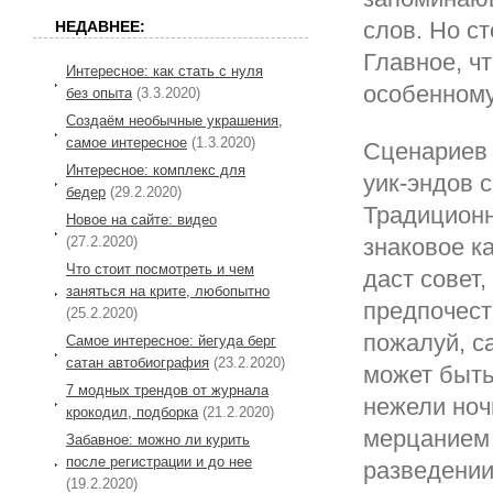
слов. Но с
НЕДАВНЕЕ:
Главное, чт
Интересное: как стать с нуля
особенному
без опыта
(3.3.2020)
Создаём необычные украшения,
самое интересное
(1.3.2020)
Сценариев 
Интересное: комплекс для
уик-эндов 
бедер
(29.2.2020)
Традиционн
Новое на сайте: видео
(27.2.2020)
знаковое к
Что стоит посмотреть и чем
даст совет
заняться на крите, любопытно
предпочест
(25.2.2020)
пожалуй, с
Самое интересное: йегуда берг
сатан автобиография
(23.2.2020)
может быть
7 модных трендов от журнала
нежели ноч
крокодил, подборка
(21.2.2020)
мерцанием 
Забавное: можно ли курить
после регистрации и до нее
разведении
(19.2.2020)