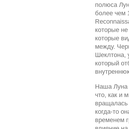
полюса Лун
более чем 
Reconnaiss
которые не
которые ви
между. Чер
Шеклтона, 
который от
внутреннюю
Наша Луна 
что, как и 
вращалась 
когда-то о
временем г
влияние на