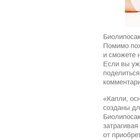
Биолипосак
Помимо пох
и сможете 
Если вы уж
поделиться
комментари
«Капли, ос
созданы для
Биолипосак
затрагивая
от приобре