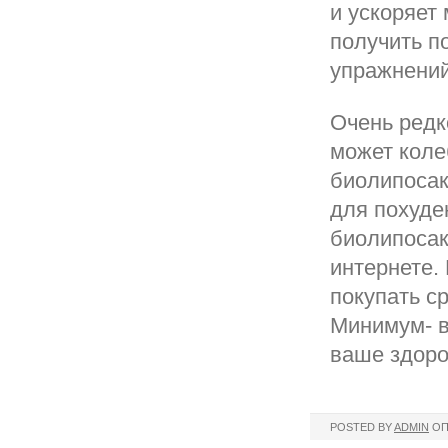
и ускоряет
получить п
упражнений
Очень редк
может коле
биолипосак
для похуде
биолипосак
интернете.
покупать с
Минимум- в
ваше здоро
POSTED BY
ADMIN
ОП