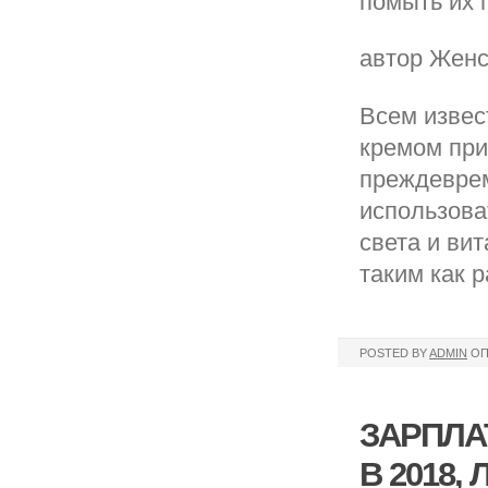
помыть их 
автор Жен
Всем извес
кремом при
преждеврем
использова
света и ви
таким как 
POSTED BY
ADMIN
ОП
ЗАРПЛА
В 2018