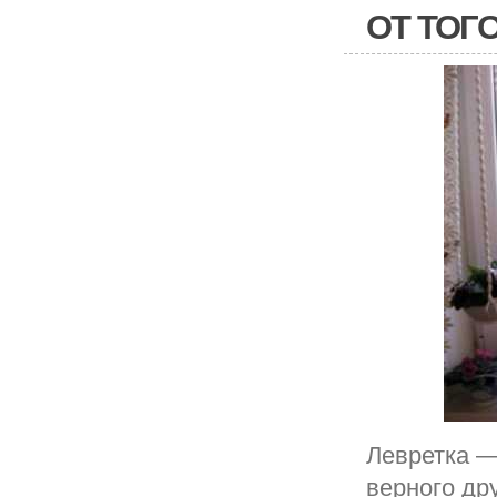
ОТ ТОГ
Левретка —
верного др