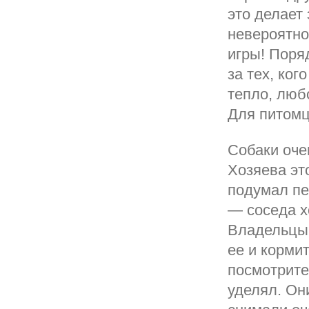
это делает
невероятно
игры! Поря
за тех, ко
тепло, люб
Для питомц
Собаки оче
Хозяева эт
подумал пе
— соседа х
Владельцы 
ее и корми
посмотрите
уделял. Он