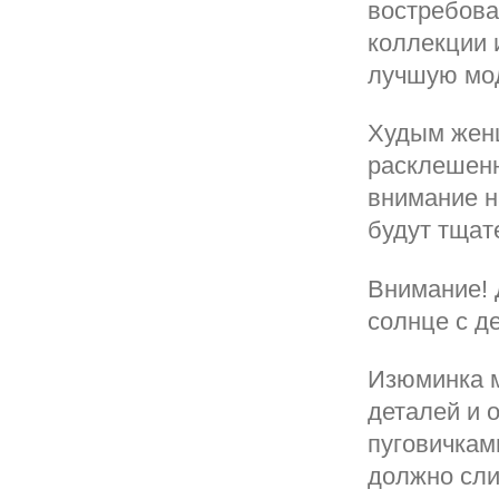
востребова
коллекции 
лучшую мод
Худым жен
расклешенн
внимание н
будут тщат
Внимание! 
солнце с д
Изюминка м
деталей и 
пуговичкам
должно сли