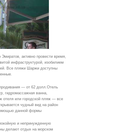
 Эмиратов, активно провести время,
витой инфраструктурой, изобилием
ией. Все пляжи Шаржи доступны
женные.
 продивания — от 62 долл.Отель
тр, гидромассажная ванна,
ж отеля или городской пляж — все
ткрывается чудный вид на район
помощью данной формы
покойную и непринужденную
лны делают отдых на морском