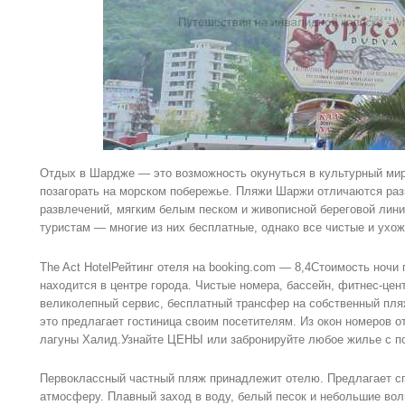
Отдых в Шардже — это возможность окунуться в культурный мир
позагорать на морском побережье. Пляжи Шаржи отличаются раз
развлечений, мягким белым песком и живописной береговой лин
туристам — многие из них бесплатные, однако все чистые и ухо
The Act HotelРейтинг отеля на booking.com — 8,4Стоимость ночи
находится в центре города. Чистые номера, бассейн, фитнес-цен
великолепный сервис, бесплатный трансфер на собственный пля
это предлагает гостиница своим посетителям. Из окон номеров о
лагуны Халид.Узнайте ЦЕНЫ или забронируйте любое жилье с 
Первоклассный частный пляж принадлежит отелю. Предлагает с
атмосферу. Плавный заход в воду, белый песок и небольшие во