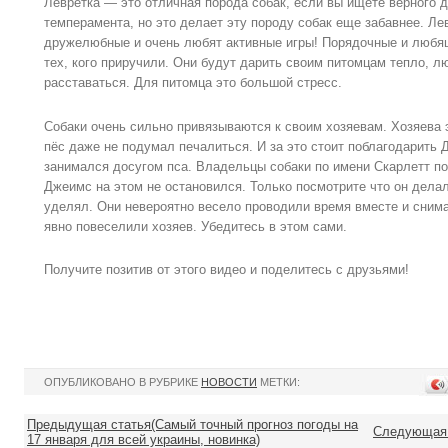
Левретка — это отличная порода собак, если вы ищете верного д
темперамента, но это делает эту породу собак еще забавнее. Ле
дружелюбные и очень любят активные игры! Порядочные и любящи
тех, кого приручили. Они будут дарить своим питомцам тепло, лю
расставаться. Для питомца это большой стресс.
Собаки очень сильно привязываются к своим хозяевам. Хозяева э
пёс даже не подумал печалиться. И за это стоит поблагодарить
занимался досугом пса. Владельцы собаки по имени Скарлетт по
Джеимс на этом не остановился. Только посмотрите что он делал
уделял. Они невероятно весело проводили время вместе и сним
явно повеселили хозяев. Убедитесь в этом сами.
Получите позитив от этого видео и поделитесь с друзьями!
ОПУБЛИКОВАНО В РУБРИКЕ
НОВОСТИ
МЕТКИ:
Предыдущая статья(Самый точный прогноз погоды на
Следующая 
17 января для всей украины, новинка)