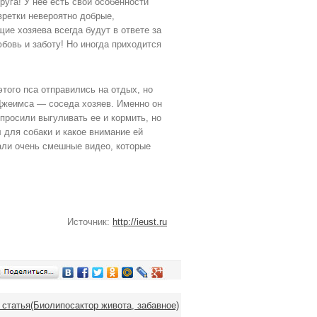
руга! У неё есть свои особенности
вретки невероятно добрые,
е хозяева всегда будут в ответе за
бовь и заботу! Но иногда приходится
того пса отправились на отдых, но
 Джеимса — соседа хозяев. Именно он
просили выгуливать ее и кормить, но
 для собаки и какое внимание ей
али очень смешные видео, которые
Источник:
http://ieust.ru
статья(Биолипосактор живота, забавное)