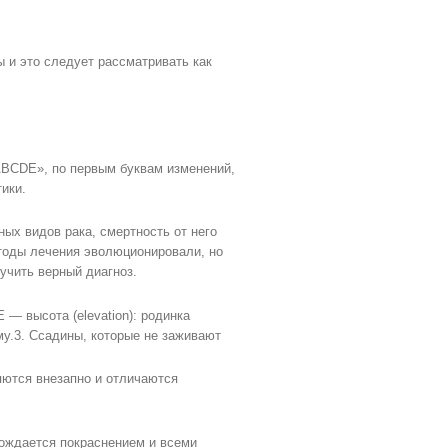
 и это следует рассматривать как
ABCDE», по первым буквам изменений,
ики.
ных видов рака, смертность от него
етоды лечения эволюционировали, но
учить верный диагноз.
 — высота (elevation): родинка
у.3. Ссадины, которые не заживают
яются внезапно и отличаются
вождается покраснением и всеми