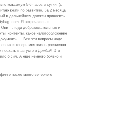
лю максимум 5-6 часов в сутки, (с
итаю книги по развитию. За 2 месяца
торый в дальнейшем должен приносить
ltybag. com. Я встречаюсь с
!! Они – люди доброжелательные и
нты, контенты, какое налогообложение
 документы … Все эти вопросы надо
невник и теперь моя жизнь расписана
поехать в августе в Домбай! Это
ло б сил. А еще немного боязно и
ифинге после моего вечернего