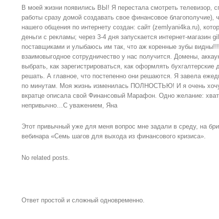
В моей жизни появились ВЫ! Я перестала смотреть телевизор, сп
работы сразу домой создавать свое финансовое благополучие), ч
нашего общения по интернету создан: сайт (zemlyani4ka.ru), ко
деньги с рекламы; через 3-4 дня запускается интернет-магазин gi
поставщиками и улыбаюсь им так, что аж коренные зубы видны!
взаимовыгодное сотрудничество у нас получится. Домены, аккау
выбрать, как зарегистрироваться, как оформлять бухгалтерские
решать. А главное, что постепенно они решаются. Я завела ежед
по минутам. Моя жизнь изменилась ПОЛНОСТЬЮ! И я очень хочу 
вкратце описала свой Финансовый Марафон. Одно желание: хвати
непривычно…С уважением, Яна
Этот привычный уже для меня вопрос мне задали в среду, на бр
вебинара «Семь шагов для выхода из финансового кризиса».
No related posts.
Ответ простой и сложный одновременно.