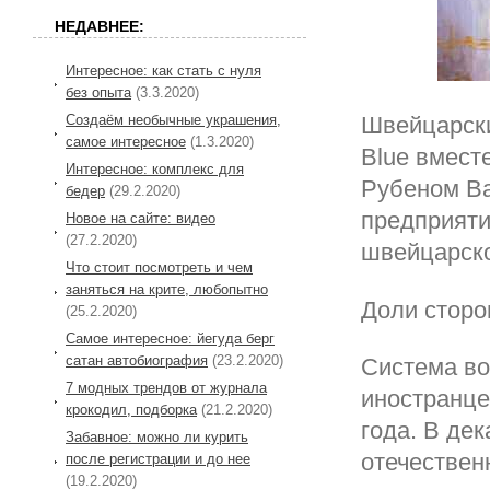
НЕДАВНЕЕ:
Интересное: как стать с нуля
без опыта
(3.3.2020)
Создаём необычные украшения,
Швейцарски
самое интересное
(1.3.2020)
Blue вмест
Интересное: комплекс для
Рубеном Ва
бедер
(29.2.2020)
предприяти
Новое на сайте: видео
(27.2.2020)
швейцарско
Что стоит посмотреть и чем
заняться на крите, любопытно
Доли сторо
(25.2.2020)
Самое интересное: йегуда берг
сатан автобиография
(23.2.2020)
Система во
7 модных трендов от журнала
иностранцев
крокодил, подборка
(21.2.2020)
года. В дек
Забавное: можно ли курить
отечествен
после регистрации и до нее
(19.2.2020)