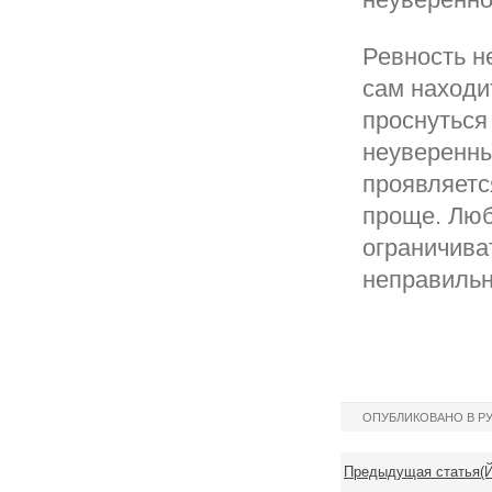
Ревность н
сам находи
проснуться 
неуверенны
проявляетс
проще. Люб
ограничива
неправильн
ОПУБЛИКОВАНО В Р
Предыдущая статья(Й