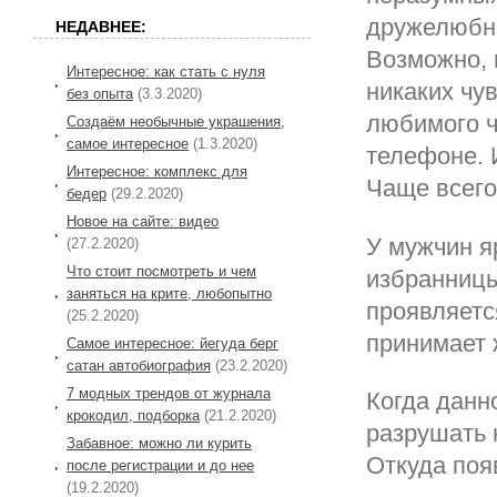
дружелюбно
НЕДАВНЕЕ:
Возможно, 
Интересное: как стать с нуля
никаких чу
без опыта
(3.3.2020)
любимого ч
Создаём необычные украшения,
самое интересное
(1.3.2020)
телефоне. И
Интересное: комплекс для
Чаще всего
бедер
(29.2.2020)
Новое на сайте: видео
У мужчин я
(27.2.2020)
Что стоит посмотреть и чем
избранницы
заняться на крите, любопытно
проявляетс
(25.2.2020)
принимает 
Самое интересное: йегуда берг
сатан автобиография
(23.2.2020)
7 модных трендов от журнала
Когда данн
крокодил, подборка
(21.2.2020)
разрушать 
Забавное: можно ли курить
Откуда поя
после регистрации и до нее
(19.2.2020)