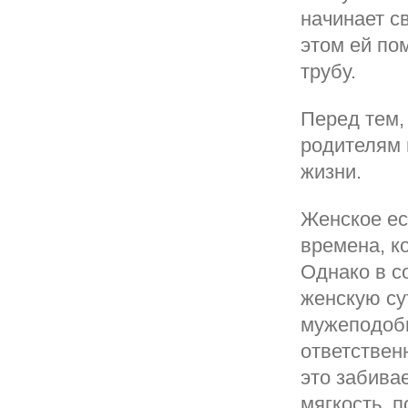
начинает с
этом ей по
трубу.
Перед тем,
родителям 
жизни.
Женское ес
времена, к
Однако в с
женскую су
мужеподобн
ответствен
это забивае
мягкость, п