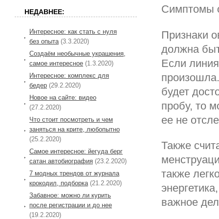
Симптомы 
НЕДАВНЕЕ:
Интересное: как стать с нуля
Признаки о
без опыта
(3.3.2020)
должна быт
Создаём необычные украшения,
Если линия
самое интересное
(1.3.2020)
произошла.
Интересное: комплекс для
бедер
(29.2.2020)
будет дост
Новое на сайте: видео
пробу, то 
(27.2.2020)
ее не отсл
Что стоит посмотреть и чем
заняться на крите, любопытно
(25.2.2020)
Также счита
Самое интересное: йегуда берг
менструаци
сатан автобиография
(23.2.2020)
также легк
7 модных трендов от журнала
крокодил, подборка
(21.2.2020)
энергетика,
Забавное: можно ли курить
важное дел
после регистрации и до нее
(19.2.2020)