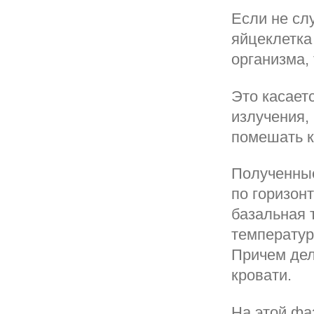
Если не сл
яйцеклетка
организма,
Это касает
излучения, 
помешать к
Полученные
по горизон
базальная 
температур
Причем дела
кровати.
На этой фа