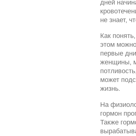
дней начина
кровотечен
не знает, 
Как понять
этом можно
первые дни
женщины, м
потливость
может подс
жизнь.
На физиоло
гормон про
Также горм
вырабатыва