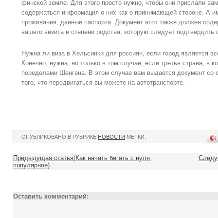
финской земле. Для этого просто нужно, чтобы они прислали вам
содержаться информация о них как о принимающей стороне. А и
проживания, данные паспорта. Документ этот также должен сод
вашего визита и степени родства, которую следует подтвердить
Нужна ли виза в Хельсинки для россиян, если город является в
Конечно, нужна, но только в том случае, если третья страна, в к
переделами Шенгена. В этом случае вам выдается документ со с
того, что передвигаться вы можете на автотранспорте.
ОПУБЛИКОВАНО В РУБРИКЕ
НОВОСТИ
МЕТКИ:
Предыдущая статья(Как начать бегать с нуля,
Следу
популярное)
Оставить комментарий: