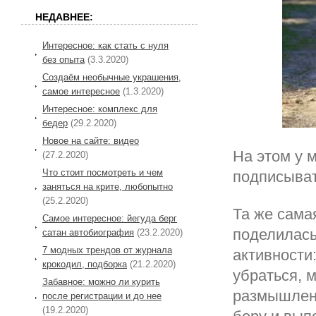
НЕДАВНЕЕ:
Интересное: как стать с нуля
без опыта
(3.3.2020)
Создаём необычные украшения,
самое интересное
(1.3.2020)
Интересное: комплекс для
бедер
(29.2.2020)
Новое на сайте: видео
На этом у 
(27.2.2020)
Что стоит посмотреть и чем
подписыват
заняться на крите, любопытно
(25.2.2020)
Та же сама
Самое интересное: йегуда берг
поделилась
сатан автобиография
(23.2.2020)
7 модных трендов от журнала
активности
крокодил, подборка
(21.2.2020)
убраться, 
Забавное: можно ли курить
размышления
после регистрации и до нее
(19.2.2020)