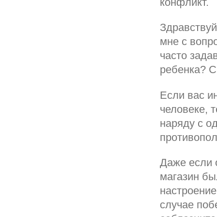
конфликт.
Здравствуй
мне с вопр
часто зада
ребенка? С
Если вас и
человеке, т
наряду с о
противопо
Даже если 
магазин бы
настроение
случае поб