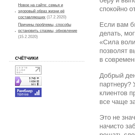
беру и вып
Новое на сайте: семья и
спокойно о
здоровый образ жизни её
составляющих
(17.2.2020)
Если вам б
Причины проблемы, способы
остановить спазмы, обновление
делать, мо
(15.2.2020)
«Сила воли
позволят в
СЧЁТЧИКИ
в современ
Добрый ден
партнеру? 
клиентов п
все чаще 
Это не зна
начисто заб
решать сло