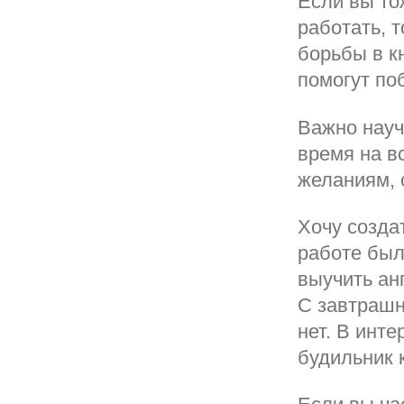
Если вы то
работать, 
борьбы в к
помогут по
Важно науч
время на в
желаниям, 
Хочу создат
работе был
выучить ан
С завтрашн
нет. В инте
будильник 