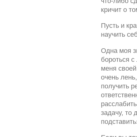
что-либо сд
кричит о т
Пусть и кр
научить се
Одна моя з
бороться с
меня своей
очень лень
получить ре
ответственн
расслабить
задачу, то 
подставить