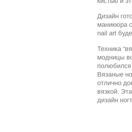
кистью и э
Дизайн гот
маникюра с
nail art бу
Техника “в
модницы вс
полюбился 
Вязаные но
отлично до
вязкой. Эт
дизайн ног