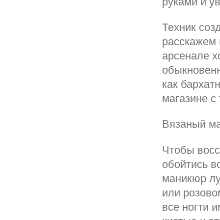
руками и у
Техник соз
расскажем 
арсенале х
обыкновенн
как бархат
магазине с
Вязаный ма
Чтобы восс
обойтись в
маникюр лу
или розово
все ногти 