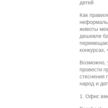
детей
Как правил
неформальн
животы меж
дешевле ба
перемещающ
конкурсах, 
Возможно, 
провести п
стеснения 
народ и де
1. Офис вм