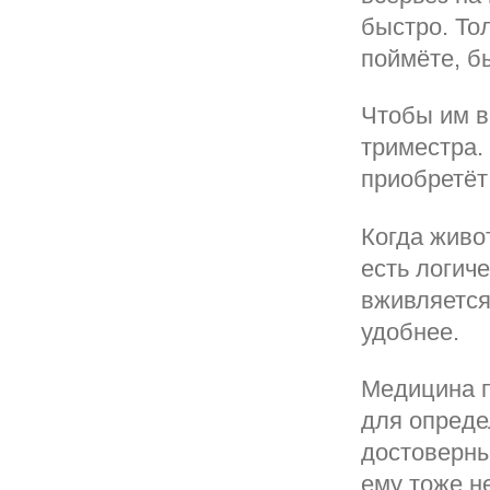
быстро. То
поймёте, б
Чтобы им в
триместра.
приобретёт
Когда живо
есть логич
вживляется
удобнее.
Медицина п
для опред
достоверны
ему тоже не