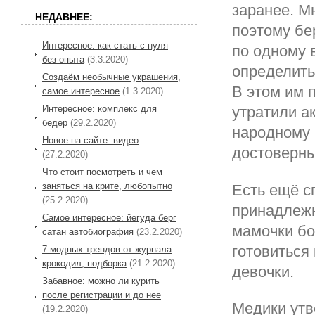
заранее. М
НЕДАВНЕЕ:
поэтому б
Интересное: как стать с нуля
по одному 
без опыта
(3.3.2020)
определить
Создаём необычные украшения,
В этом им 
самое интересное
(1.3.2020)
Интересное: комплекс для
утратили а
бедер
(29.2.2020)
народному 
Новое на сайте: видео
достоверн
(27.2.2020)
Что стоит посмотреть и чем
заняться на крите, любопытно
Есть ещё с
(25.2.2020)
принадлежн
Самое интересное: йегуда берг
мамочки бо
сатан автобиография
(23.2.2020)
готовиться
7 модных трендов от журнала
крокодил, подборка
(21.2.2020)
девочки.
Забавное: можно ли курить
после регистрации и до нее
Медики утв
(19.2.2020)