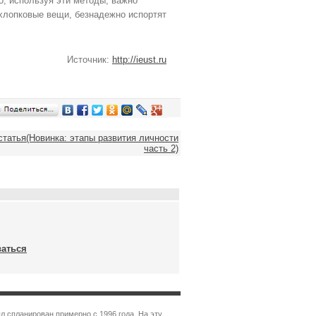
, используя эти методы, важно
т хлопковые вещи, безнадежно испортят
Источник:
http://ieust.ru
татья(Новинка: этапы развития личности
часть 2)
ваться
л спланирован примерно с 1996 года. На эту