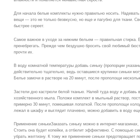
Для начала белые комплекты нужно правильно носить. Надевать
вещи — это не только безвкусно, но еще и пагубно для ткани. 
быстрее сереет.
Самое важное в уходе за нижним бельем — правильная стирка. Е
пренебрегать. Прежде чем бездушно бросить свой любимый бюс
прочти их.
В воду комнатной температуры добавь синьку (пропорции указан
действительно тщательно, ведь оставшиеся крупинки синьки могу
Белье замочи в растворе на 20 минут, после прополощи нескольк
Застели дно кастрюли белой тканью. Налей туда воду и добавь в
хозяйственного мыла. Положи комплект в мыльный раствор, поста
примерно 30 минут, помешивая лопаткой. После прополощи холо
лежал в шкафу и выглядит плачевно, можно добавить в воду еще
Применение синькиЗаказать синьку можно в интернет-магазинах, 
Стоить она будет копейки, а отбелит эффективно. С помощью си
убрать желтизну. К тому же применение синьки предотвращает п