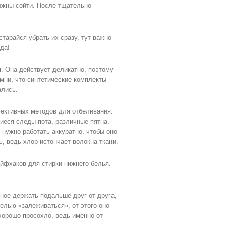
олжны сойти. После тщательно
тарайся убрать их сразу, тут важно
да!
. Она действует деликатно, поэтому
мни, что синтетические комплекты
ались.
ективных методов для отбеливания.
иеся следы пота, различные пятна.
 нужно работать аккуратно, чтобы оно
, ведь хлор истончает волокна ткани.
айфхаков для стирки нижнего белья.
ное держать подальше друг от друга,
белью «залеживаться», от этого оно
хорошо просохло, ведь именно от