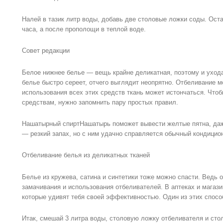
Налей в тазик литр воды, добавь две столовые ложки соды. Оста
часа, а после прополощи в теплой воде.
Совет редакции
Белое нижнее белье — вещь крайне деликатная, поэтому и ухода
белье быстро сереет, отчего выглядит неопрятно. Отбеливание м
использования всех этих средств ткань может истончаться. Что
средствам, нужно запомнить пару простых правил.
Нашатырный спиртНашатырь поможет вывести желтые пятна, даж
— резкий запах, но с ним удачно справляется обычный кондицио
Отбеливание белья из деликатных тканей
Белье из кружева, сатина и синтетики тоже можно спасти. Ведь о
замачивания и использования отбеливателей. В аптеках и магаз
которые удивят тебя своей эффективностью. Один из этих способ
Итак, смешай 3 литра воды, столовую ложку отбеливателя и стол