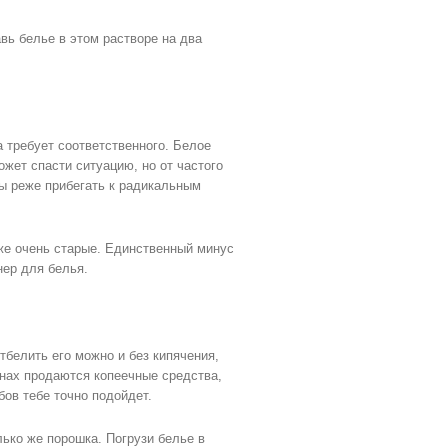
вь белье в этом растворе на два
 требует соответственного. Белое
ожет спасти ситуацию, но от частого
бы реже прибегать к радикальным
е очень старые. Единственный минус
нер для белья.
тбелить его можно и без кипячения,
инах продаются копеечные средства,
ов тебе точно подойдет.
ько же порошка. Погрузи белье в