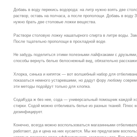
Добавь в воду перекись водорода: на литр нужно взять две стол
раствор, оставь на полчаса, а после прополощи. Добавь в воду 
нужно брать две столовые ложки вещества.
Раствори столовую ложку нашатырного спирта в литре воды. Зам
После тщательно прополощи в прохладной воде.
Не забудь поделиться этими полезными лайфхаками с друзьями, 
способы вернуть белью белоснежный вид, обязательно расскажи
Хлорка, синька и кипяток — вот волшебный набор для отбеливан
показаться немного устаревшими, но дадут фору любому соврем
эти методы подойдут только для хлопка.
СодаКуда ж без нее, сода — универсальный помощник каждой хо
стирки. Содой можно отбеливать белье из разных тканей. Плюс к
дезинфицирует.
Конечно, всегда можно воспользоваться магазинными отбеливате
работают, да и цена на них кусается. Мы же предлагаем воспол