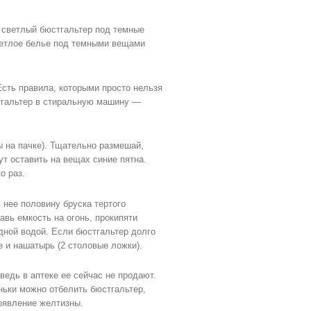
 светлый бюстгальтер под темные
Светлое белье под темными вещами
сть правила, которыми просто нельзя
тгальтер в стиральную машину —
ы на пачке). Тщательно размешай,
т оставить на вещах синие пятна.
о раз.
 нее половину бруска тертого
вь емкость на огонь, прокипяти
дной водой. Если бюстгальтер долго
 и нашатырь (2 столовые ложки).
ведь в аптеке ее сейчас не продают.
ньки можно отбелить бюстгальтер,
оявление желтизны.