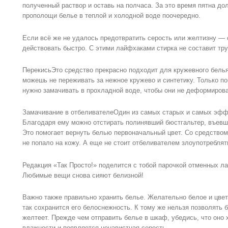
полученный раствор и оставь на полчаса. За это время пятна д
прополощи белье в теплой и холодной воде поочередно.
Если всё же не удалось предотвратить серость или желтизну — с
действовать быстро. С этими лайфхаками стирка не составит тру
ПерекисьЭто средство прекрасно подходит для кружевного белья
можешь не переживать за нежное кружево и синтетику. Только по
нужно замачивать в прохладной воде, чтобы они не деформиров
Замачивание в отбеливателеОдин из самых старых и самых эфф
Благодаря ему можно отстирать полинявший бюстгальтер, въевш
Это помогает вернуть белью первоначальный цвет. Со средством
не попало на кожу. А еще не стоит отбеливателем злоупотреблять
Редакция «Так Просто!» поделится с тобой парочкой отменных л
Любимые вещи снова сияют белизной!
Важно также правильно хранить белье. Желательно белое и цвет
так сохранится его белоснежность. К тому же нельзя позволять 
желтеет. Прежде чем отправить белье в шкаф, убедись, что оно 
влажности и появляется ненавистная серость.